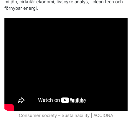
miljön, cirkulär ekonomi, livscykelanalys, clean tech och
förnybar energi.
Consumer society – Sustainability | ACCIONA